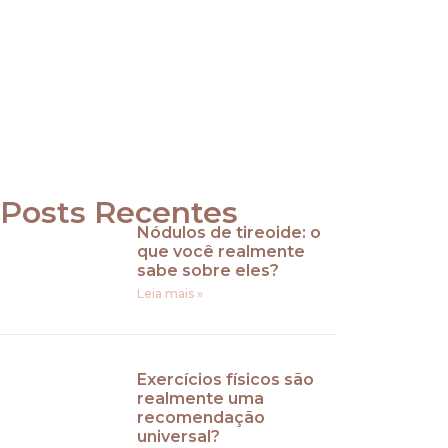
Laura
Berton
Eidt
Agende sua consulta
Posts Recentes
Nódulos de tireoide: o
que você realmente
sabe sobre eles?
Leia mais »
Exercícios físicos são
realmente uma
recomendação
universal?