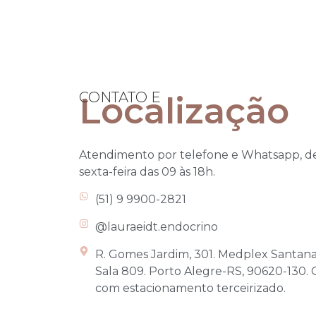
CONTATO E
Localização
Atendimento por telefone e Whatsapp, d
sexta-feira das 09 às 18h.
(51) 9 9900-2821
@lauraeidt.endocrino
R. Gomes Jardim, 301. Medplex Santana,
Sala 809. Porto Alegre-RS, 90620-130. 
com estacionamento terceirizado.