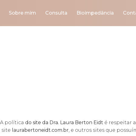
Sobre mim
Consulta
Bioimpedância
Cont
tica de Privac
A política
do site da Dra. Laura Berton Eidt
é respeitar 
 site
laurabertoneidt.com.br
, e outros sites que possu