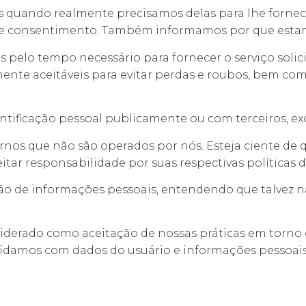
 quando realmente precisamos delas para lhe fornec
o e consentimento. Também informamos por que esta
s pelo tempo necessário para fornecer o serviço sol
e aceitáveis ​​para evitar perdas e roubos, bem como
ificação pessoal publicamente ou com terceiros, exc
xternos que não são operados por nós. Esteja ciente d
itar responsabilidade por suas respectivas políticas d
tação de informações pessoais, entendendo que talvez
siderado como aceitação de nossas práticas em torno 
lidamos com dados do usuário e informações pessoais