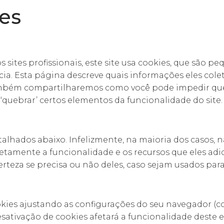
ies
ites profissionais, este site usa cookies, que são p
ia. Esta página descreve quais informações eles cole
ambém compartilharemos como você pode impedir que
‘quebrar’ certos elementos da funcionalidade do site.
etalhados abaixo. Infelizmente, na maioria dos casos,
etamente a funcionalidade e os recursos que eles adi
erteza se precisa ou não deles, caso sejam usados ​​pa
kies ajustando as configurações do seu navegador (c
esativação de cookies afetará a funcionalidade deste e 