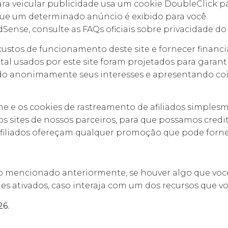
a veicular publicidade usa um cookie DoubleClick pa
que um determinado anúncio é exibido para você.
Sense, consulte as FAQs oficiais sobre privacidade d
ustos de funcionamento deste site e fornecer financ
 usados ​​por este site foram projetados para garant
ando anonimamente seus interesses e apresentando co
 e os cookies de rastreamento de afiliados simples
dos sites de nossos parceiros, para que possamos cre
s afiliados ofereçam qualquer promoção que pode forn
o mencionado anteriormente, se houver algo que você
es ativados, caso interaja com um dos recursos que vo
26.