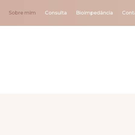
Sobre mim
Consulta
Bioimpedância
Cont
Sobre mim