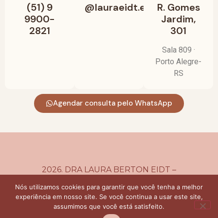
(51) 9
@lauraeidt.endocrino
R. Gomes
9900-
Jardim,
2821
301
Sala 809 ·
Porto Alegre-
RS
Agendar consulta pelo WhatsApp
2026. DRA LAURA BERTON EIDT –
Endocrinologista –
CRM 39065 | RQE 31944
Nós utilizamos cookies para garantir que você tenha a melhor
(endocrinologia e metabologia)
experiência em nosso site. Se você continua a usar este site,
Todos os direitos reservados.
Política de
assumimos que você está satisfeito.
Privacidade
. Site desenvolvido por
ParqueMed
.